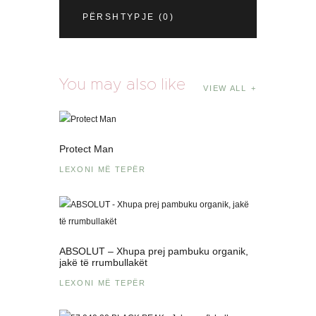
PËRSHTYPJE (0)
You may also like
VIEW ALL
Protect Man
LEXONI MË TEPËR
ABSOLUT – Xhupa prej pambuku organik,
jakë të rrumbullakët
LEXONI MË TEPËR